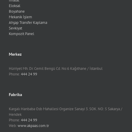
İmalat
Eloksal
Boyahane
Mekanik İşlem
Ahşap Transfer Kaplama
Sevkiyat
Kompozit Panel
Merkez
Hürriyet Mh. Dr. Cemil Bengü Cd. No:6 Kağıthane / İstanbul
Phone:
444 24 99
Fabrika
Kargalı Hanbaba Osb Mahallesi Organize Sanayi 3. SOK. NO: 5 Sakarya /
Hendek
Phone:
444 24 99
Web:
www.akpaas.com.tr